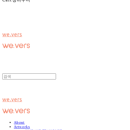
we.vers
we.vers
About
Artworks