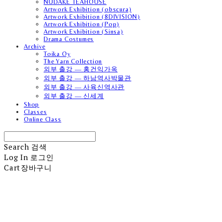
NUDAKE TEAHOUSE
Artwork Exhibition (obscura)
Artwork Exhibition (8DIVISION)
Artwork Exhibition (Pop)
Artwork Exhibition (Sinsa)
Drama Costumes
Archive
Toika Oy
The Yarn Collection
외부 출강 — 홍건익가옥
외부 출강 — 하남역사박물관
외부 출강 — 사육신역사관
외부 출강 — 신세계
Shop
Classes
Online Class
Search
검색
Log In
로그인
Cart
장바구니