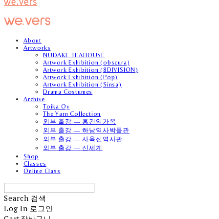
we.vers
About
Artworks
NUDAKE TEAHOUSE
Artwork Exhibition (obscura)
Artwork Exhibition (8DIVISION)
Artwork Exhibition (Pop)
Artwork Exhibition (Sinsa)
Drama Costumes
Archive
Toika Oy
The Yarn Collection
외부 출강 — 홍건익가옥
외부 출강 — 하남역사박물관
외부 출강 — 사육신역사관
외부 출강 — 신세계
Shop
Classes
Online Class
Search
검색
Log In
로그인
Cart
장바구니