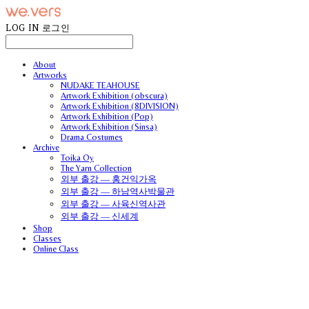
LOG IN
로그인
About
Artworks
NUDAKE TEAHOUSE
Artwork Exhibition (obscura)
Artwork Exhibition (8DIVISION)
Artwork Exhibition (Pop)
Artwork Exhibition (Sinsa)
Drama Costumes
Archive
Toika Oy
The Yarn Collection
외부 출강 — 홍건익가옥
외부 출강 — 하남역사박물관
외부 출강 — 사육신역사관
외부 출강 — 신세계
Shop
Classes
Online Class