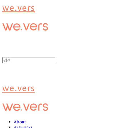
we.vers
we.vers
About
Artworks