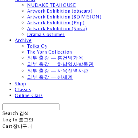
NUDAKE TEAHOUSE
Artwork Exhibition (obscura)
Artwork Exhibition (8DIVISION)
Artwork Exhibition (Pop)
Artwork Exhibition (Sinsa)
Drama Costumes
Archive
Toika Oy
The Yarn Collection
외부 출강 — 홍건익가옥
외부 출강 — 하남역사박물관
외부 출강 — 사육신역사관
외부 출강 — 신세계
Shop
Classes
Online Class
Search
검색
Log In
로그인
Cart
장바구니