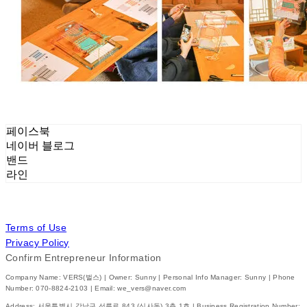
페이스북
네이버 블로그
밴드
라인
Terms of Use
Privacy Policy
Confirm Entrepreneur Information
Company Name: VERS(벌스) | Owner: Sunny | Personal Info Manager: Sunny | Phone
Number: 070-8824-2103 | Email: we_vers@naver.com
Address: 서울특별시 강남구 선릉로 843 (신사동) 3층 1호 | Business Registration Number: