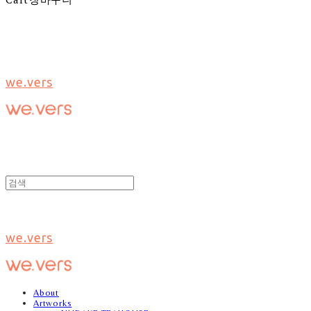
we.vers
we.vers
About
Artworks