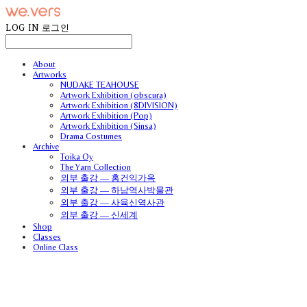
LOG IN
로그인
About
Artworks
NUDAKE TEAHOUSE
Artwork Exhibition (obscura)
Artwork Exhibition (8DIVISION)
Artwork Exhibition (Pop)
Artwork Exhibition (Sinsa)
Drama Costumes
Archive
Toika Oy
The Yarn Collection
외부 출강 — 홍건익가옥
외부 출강 — 하남역사박물관
외부 출강 — 사육신역사관
외부 출강 — 신세계
Shop
Classes
Online Class