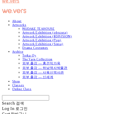
we.vers
About
Artworks
NUDAKE TEAHOUSE
Artwork Exhibition (obscura)
Artwork Exhibition (8DIVISION)
Artwork Exhibition (Pop)
Artwork Exhibition (Sinsa)
Drama Costumes
Archive
Toika Oy
The Yarn Collection
외부 출강 — 홍건익가옥
외부 출강 — 하남역사박물관
외부 출강 — 사육신역사관
외부 출강 — 신세계
Shop
Classes
Online Class
Search
검색
Log In
로그인
Cart
장바구니