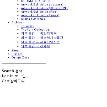
NUDAKE TEAHOUSE
Artwork Exhibition (obscura)
Artwork Exhibition (8DIVISION)
Artwork Exhibition (Pop)
Artwork Exhibition (Sinsa)
Drama Costumes
Archive
Toika Oy
The Yarn Collection
외부 출강 — 홍건익가옥
외부 출강 — 하남역사박물관
외부 출강 — 사육신역사관
외부 출강 — 신세계
Shop
Classes
Online Class
Search
검색
Log In
로그인
Cart
장바구니