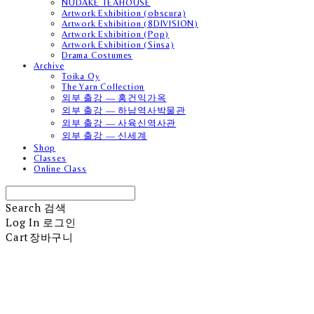
NUDAKE TEAHOUSE
Artwork Exhibition (obscura)
Artwork Exhibition (8DIVISION)
Artwork Exhibition (Pop)
Artwork Exhibition (Sinsa)
Drama Costumes
Archive
Toika Oy
The Yarn Collection
외부 출강 — 홍건익가옥
외부 출강 — 하남역사박물관
외부 출강 — 사육신역사관
외부 출강 — 신세계
Shop
Classes
Online Class
Search
검색
Log In
로그인
Cart
장바구니