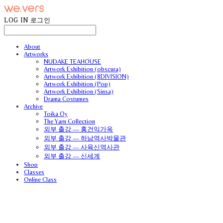
LOG IN
로그인
About
Artworks
NUDAKE TEAHOUSE
Artwork Exhibition (obscura)
Artwork Exhibition (8DIVISION)
Artwork Exhibition (Pop)
Artwork Exhibition (Sinsa)
Drama Costumes
Archive
Toika Oy
The Yarn Collection
외부 출강 — 홍건익가옥
외부 출강 — 하남역사박물관
외부 출강 — 사육신역사관
외부 출강 — 신세계
Shop
Classes
Online Class