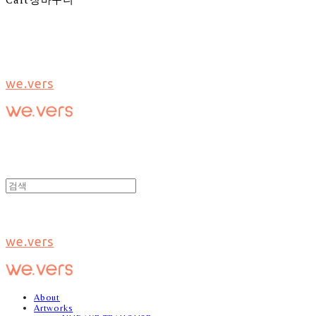
we.vers
we.vers
About
Artworks