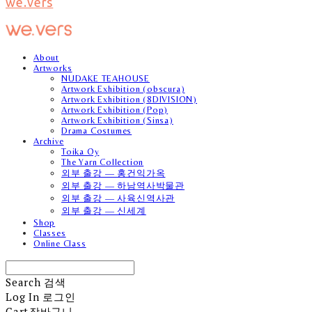
we.vers
About
Artworks
NUDAKE TEAHOUSE
Artwork Exhibition (obscura)
Artwork Exhibition (8DIVISION)
Artwork Exhibition (Pop)
Artwork Exhibition (Sinsa)
Drama Costumes
Archive
Toika Oy
The Yarn Collection
외부 출강 — 홍건익가옥
외부 출강 — 하남역사박물관
외부 출강 — 사육신역사관
외부 출강 — 신세계
Shop
Classes
Online Class
Search
검색
Log In
로그인
Cart
장바구니