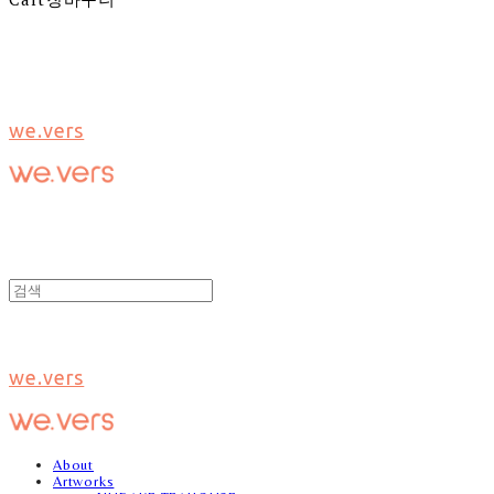
we.vers
we.vers
About
Artworks