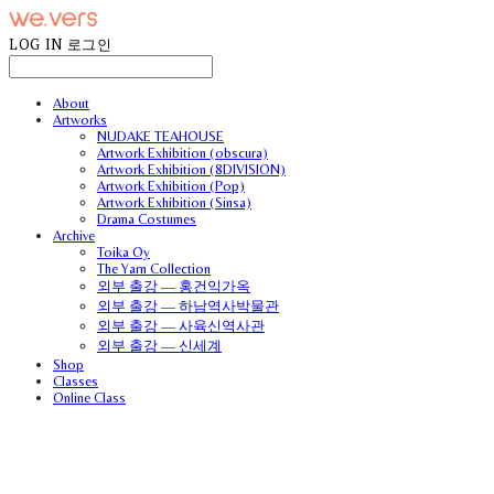
LOG IN
로그인
About
Artworks
NUDAKE TEAHOUSE
Artwork Exhibition (obscura)
Artwork Exhibition (8DIVISION)
Artwork Exhibition (Pop)
Artwork Exhibition (Sinsa)
Drama Costumes
Archive
Toika Oy
The Yarn Collection
외부 출강 — 홍건익가옥
외부 출강 — 하남역사박물관
외부 출강 — 사육신역사관
외부 출강 — 신세계
Shop
Classes
Online Class