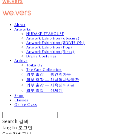
we.vers
About
Artworks
NUDAKE TEAHOUSE
Artwork Exhibition (obscura)
Artwork Exhibition (8DIVISION)
Artwork Exhibition (Pop)
Artwork Exhibition (Sinsa)
Drama Costumes
Archive
Toika Oy
The Yarn Collection
외부 출강 — 홍건익가옥
외부 출강 — 하남역사박물관
외부 출강 — 사육신역사관
외부 출강 — 신세계
Shop
Classes
Online Class
Search
검색
Log In
로그인
Cart
장바구니