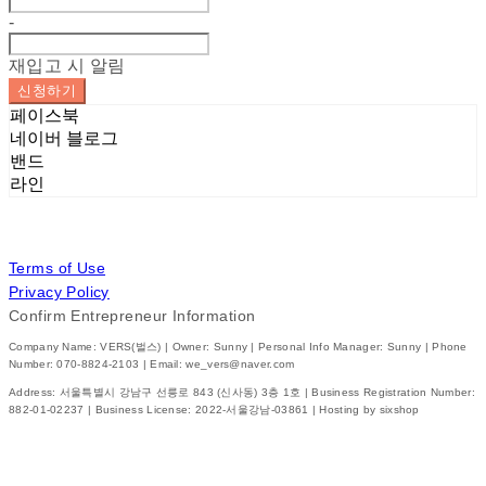
-
재입고 시 알림
신청하기
페이스북
네이버 블로그
밴드
라인
Terms of Use
Privacy Policy
Confirm Entrepreneur Information
Company Name: VERS(벌스) | Owner: Sunny | Personal Info Manager: Sunny | Phone
Number: 070-8824-2103 | Email: we_vers@naver.com
Address: 서울특별시 강남구 선릉로 843 (신사동) 3층 1호 | Business Registration Number:
882-01-02237
| Business License:
2022-서울강남-03861
| Hosting by sixshop