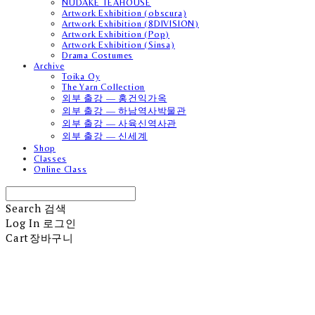
NUDAKE TEAHOUSE
Artwork Exhibition (obscura)
Artwork Exhibition (8DIVISION)
Artwork Exhibition (Pop)
Artwork Exhibition (Sinsa)
Drama Costumes
Archive
Toika Oy
The Yarn Collection
외부 출강 — 홍건익가옥
외부 출강 — 하남역사박물관
외부 출강 — 사육신역사관
외부 출강 — 신세계
Shop
Classes
Online Class
Search
검색
Log In
로그인
Cart
장바구니