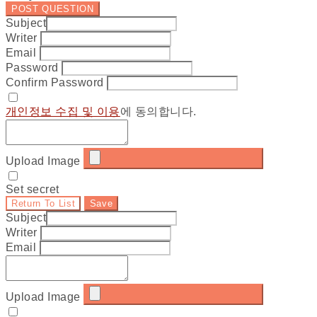
POST QUESTION
Subject
Writer
Email
Password
Confirm Password
개인정보 수집 및 이용
에 동의합니다.
Upload Image
Set secret
Return To List
Save
Subject
Writer
Email
Upload Image