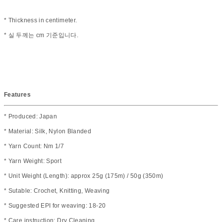
* Thickness in centimeter.
* 실 두께는 cm 기준입니다.
Features
* Produced: Japan
* Material: Silk, Nylon Blanded
* Yarn Count: Nm 1/7
* Yarn Weight: Sport
* Unit Weight (Length): approx 25g (175m) / 50g (350m)
* Sutable: Crochet, Knitting, Weaving
* Suggested EPI for weaving: 18-20
* Care instruction: Dry Cleaning