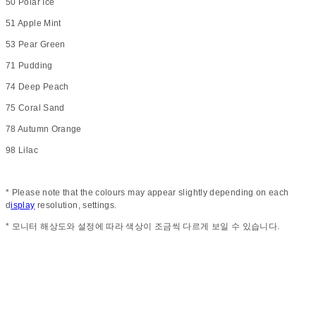
50 Polar Ice
51 Apple Mint
53 Pear Green
71 Pudding
74 Deep Peach
75 Coral Sand
78 Autumn Orange
98 Lilac
* Please note that the colours may appear slightly depending on each
d
isplay
resolution, settings.
* 모니터 해상도와 설정에 따라 색상이 조금씩 다르게 보일 수 있습니다.