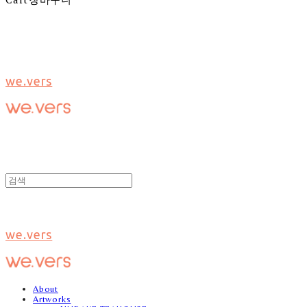
we.vers
we.vers
About
Artworks