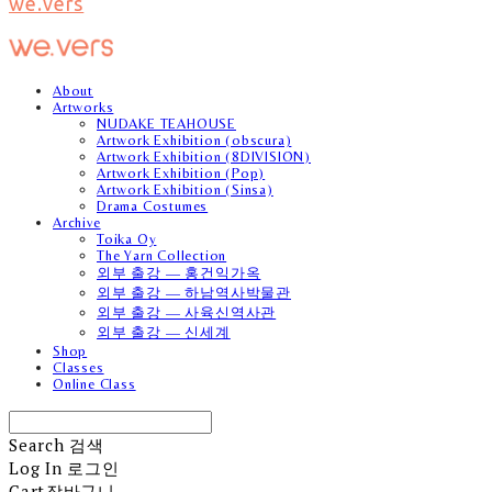
we.vers
About
Artworks
NUDAKE TEAHOUSE
Artwork Exhibition (obscura)
Artwork Exhibition (8DIVISION)
Artwork Exhibition (Pop)
Artwork Exhibition (Sinsa)
Drama Costumes
Archive
Toika Oy
The Yarn Collection
외부 출강 — 홍건익가옥
외부 출강 — 하남역사박물관
외부 출강 — 사육신역사관
외부 출강 — 신세계
Shop
Classes
Online Class
Search
검색
Log In
로그인
Cart
장바구니