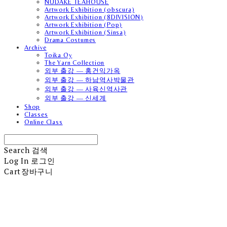
NUDAKE TEAHOUSE
Artwork Exhibition (obscura)
Artwork Exhibition (8DIVISION)
Artwork Exhibition (Pop)
Artwork Exhibition (Sinsa)
Drama Costumes
Archive
Toika Oy
The Yarn Collection
외부 출강 — 홍건익가옥
외부 출강 — 하남역사박물관
외부 출강 — 사육신역사관
외부 출강 — 신세계
Shop
Classes
Online Class
Search
검색
Log In
로그인
Cart
장바구니