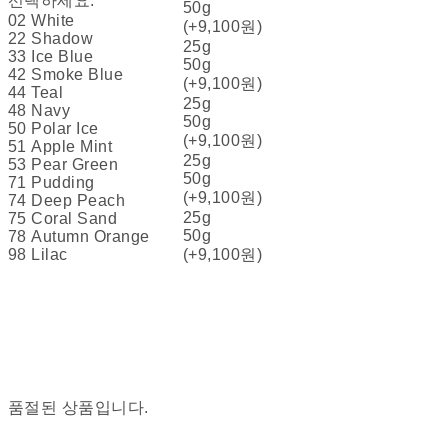
선택하세요.
50g
02 White
(+9,100원)
22 Shadow
25g
33 Ice Blue
50g
42 Smoke Blue
(+9,100원)
44 Teal
25g
48 Navy
50g
50 Polar Ice
(+9,100원)
51 Apple Mint
25g
53 Pear Green
50g
71 Pudding
(+9,100원)
74 Deep Peach
25g
75 Coral Sand
50g
78 Autumn Orange
98 Lilac
(+9,100원)
품절된 상품입니다.