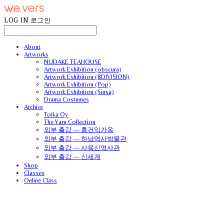
LOG IN
로그인
About
Artworks
NUDAKE TEAHOUSE
Artwork Exhibition (obscura)
Artwork Exhibition (8DIVISION)
Artwork Exhibition (Pop)
Artwork Exhibition (Sinsa)
Drama Costumes
Archive
Toika Oy
The Yarn Collection
외부 출강 — 홍건익가옥
외부 출강 — 하남역사박물관
외부 출강 — 사육신역사관
외부 출강 — 신세계
Shop
Classes
Online Class