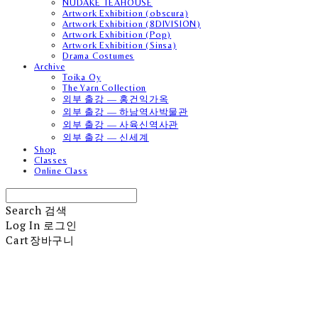
NUDAKE TEAHOUSE
Artwork Exhibition (obscura)
Artwork Exhibition (8DIVISION)
Artwork Exhibition (Pop)
Artwork Exhibition (Sinsa)
Drama Costumes
Archive
Toika Oy
The Yarn Collection
외부 출강 — 홍건익가옥
외부 출강 — 하남역사박물관
외부 출강 — 사육신역사관
외부 출강 — 신세계
Shop
Classes
Online Class
Search
검색
Log In
로그인
Cart
장바구니