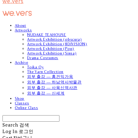
we.vers
About
Artworks
NUDAKE TEAHOUSE
Artwork Exhibition (obscura)
Artwork Exhibition (8DIVISION)
Artwork Exhibition (Pop)
Artwork Exhibition (Sinsa)
Drama Costumes
Archive
Toika Oy
The Yarn Collection
외부 출강 — 홍건익가옥
외부 출강 — 하남역사박물관
외부 출강 — 사육신역사관
외부 출강 — 신세계
Shop
Classes
Online Class
Search
검색
Log In
로그인
Cart
장바구니