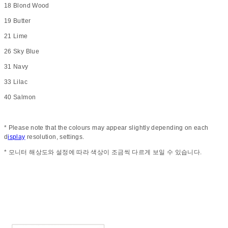
18 Blond Wood
19 Butter
21 Lime
26 Sky Blue
31 Navy
33 Lilac
40 Salmon
* Please note that the colours may appear slightly depending on each
d
isplay
resolution, settings.
* 모니터 해상도와 설정에 따라 색상이 조금씩 다르게 보일 수 있습니다.