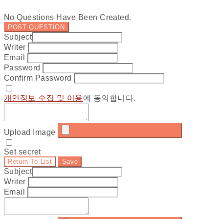
No Questions Have Been Created.
POST QUESTION
Subject
Writer
Email
Password
Confirm Password
개인정보 수집 및 이용
에 동의합니다.
Upload Image
Set secret
Return To List
Save
Subject
Writer
Email