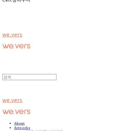
we.vers
we.vers
About
Artworks