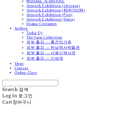
NUDAKE TEAHOUSE
Artwork Exhibition (obscura)
Artwork Exhibition (8DIVISION)
Artwork Exhibition (Pop)
Artwork Exhibition (Sinsa)
Drama Costumes
Archive
Toika Oy
The Yarn Collection
외부 출강 — 홍건익가옥
외부 출강 — 하남역사박물관
외부 출강 — 사육신역사관
외부 출강 — 신세계
Shop
Classes
Online Class
Search
검색
Log In
로그인
Cart
장바구니