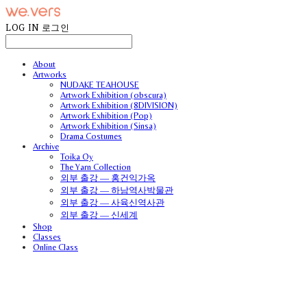
LOG IN
로그인
About
Artworks
NUDAKE TEAHOUSE
Artwork Exhibition (obscura)
Artwork Exhibition (8DIVISION)
Artwork Exhibition (Pop)
Artwork Exhibition (Sinsa)
Drama Costumes
Archive
Toika Oy
The Yarn Collection
외부 출강 — 홍건익가옥
외부 출강 — 하남역사박물관
외부 출강 — 사육신역사관
외부 출강 — 신세계
Shop
Classes
Online Class