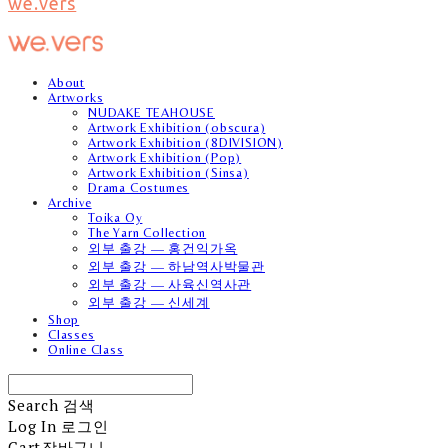
we.vers
About
Artworks
NUDAKE TEAHOUSE
Artwork Exhibition (obscura)
Artwork Exhibition (8DIVISION)
Artwork Exhibition (Pop)
Artwork Exhibition (Sinsa)
Drama Costumes
Archive
Toika Oy
The Yarn Collection
외부 출강 — 홍건익가옥
외부 출강 — 하남역사박물관
외부 출강 — 사육신역사관
외부 출강 — 신세계
Shop
Classes
Online Class
Search
검색
Log In
로그인
Cart
장바구니