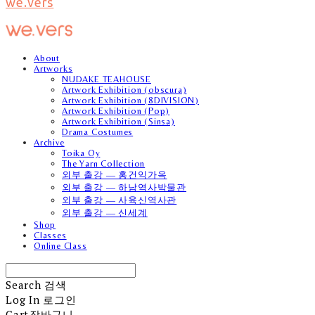
we.vers
About
Artworks
NUDAKE TEAHOUSE
Artwork Exhibition (obscura)
Artwork Exhibition (8DIVISION)
Artwork Exhibition (Pop)
Artwork Exhibition (Sinsa)
Drama Costumes
Archive
Toika Oy
The Yarn Collection
외부 출강 — 홍건익가옥
외부 출강 — 하남역사박물관
외부 출강 — 사육신역사관
외부 출강 — 신세계
Shop
Classes
Online Class
Search
검색
Log In
로그인
Cart
장바구니