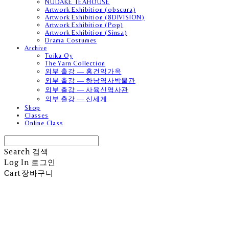
NUDAKE TEAHOUSE
Artwork Exhibition (obscura)
Artwork Exhibition (8DIVISION)
Artwork Exhibition (Pop)
Artwork Exhibition (Sinsa)
Drama Costumes
Archive
Toika Oy
The Yarn Collection
외부 출강 — 홍건익가옥
외부 출강 — 하남역사박물관
외부 출강 — 사육신역사관
외부 출강 — 신세계
Shop
Classes
Online Class
Search
검색
Log In
로그인
Cart
장바구니