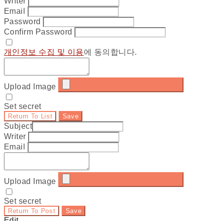
Writer
Email
Password
Confirm Password
개인정보 수집 및 이용
에 동의합니다.
Upload Image
Set secret
Return To List
Save
Subject
Writer
Email
Upload Image
Set secret
Return To Post
Save
Edit