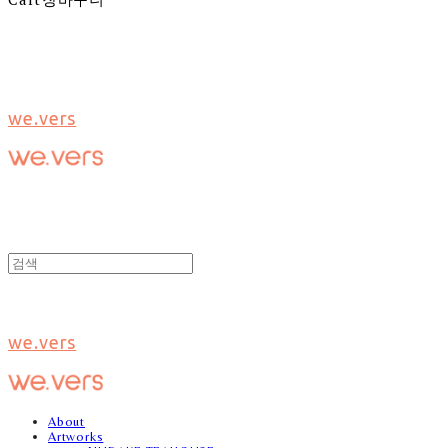
we.vers
we.vers
About
Artworks