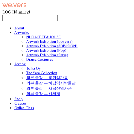
LOG IN
로그인
About
Artworks
NUDAKE TEAHOUSE
Artwork Exhibition (obscura)
Artwork Exhibition (8DIVISION)
Artwork Exhibition (Pop)
Artwork Exhibition (Sinsa)
Drama Costumes
Archive
Toika Oy
The Yarn Collection
외부 출강 — 홍건익가옥
외부 출강 — 하남역사박물관
외부 출강 — 사육신역사관
외부 출강 — 신세계
Shop
Classes
Online Class