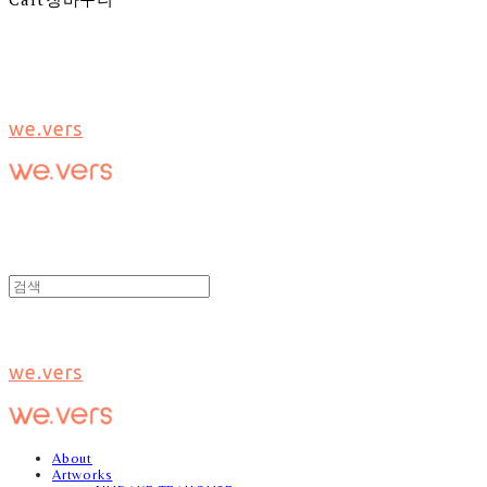
we.vers
we.vers
About
Artworks