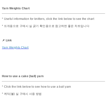
Yarn Weights Chart
* Useful information for knitters, click the link below to see the chart
* 뜨개용으로 구매시 실 굵기 확인용으로 참고하면 좋은 차트입니다
📌 Link
Yarn Weights Chart
How to use a cake (ball) yarn
* Click the link below to see how to use a ball yarn
* 케익(볼) 실 구매시 사용 방법