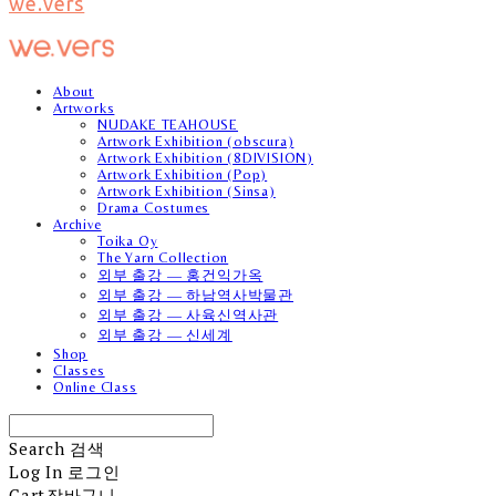
we.vers
About
Artworks
NUDAKE TEAHOUSE
Artwork Exhibition (obscura)
Artwork Exhibition (8DIVISION)
Artwork Exhibition (Pop)
Artwork Exhibition (Sinsa)
Drama Costumes
Archive
Toika Oy
The Yarn Collection
외부 출강 — 홍건익가옥
외부 출강 — 하남역사박물관
외부 출강 — 사육신역사관
외부 출강 — 신세계
Shop
Classes
Online Class
Search
검색
Log In
로그인
Cart
장바구니