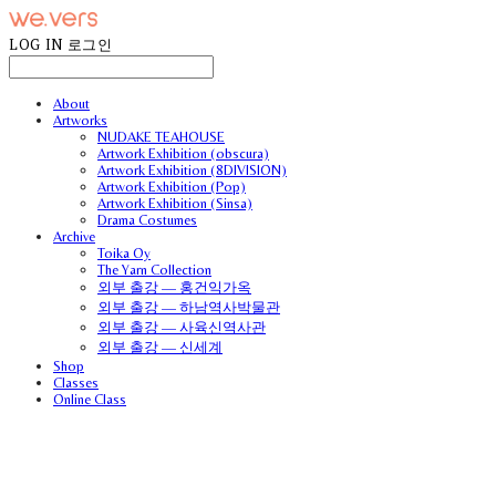
LOG IN
로그인
About
Artworks
NUDAKE TEAHOUSE
Artwork Exhibition (obscura)
Artwork Exhibition (8DIVISION)
Artwork Exhibition (Pop)
Artwork Exhibition (Sinsa)
Drama Costumes
Archive
Toika Oy
The Yarn Collection
외부 출강 — 홍건익가옥
외부 출강 — 하남역사박물관
외부 출강 — 사육신역사관
외부 출강 — 신세계
Shop
Classes
Online Class