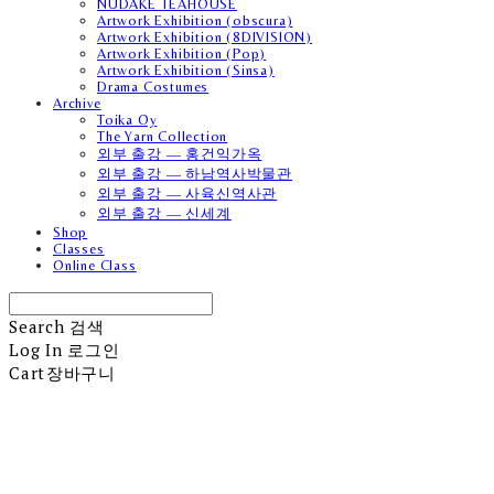
NUDAKE TEAHOUSE
Artwork Exhibition (obscura)
Artwork Exhibition (8DIVISION)
Artwork Exhibition (Pop)
Artwork Exhibition (Sinsa)
Drama Costumes
Archive
Toika Oy
The Yarn Collection
외부 출강 — 홍건익가옥
외부 출강 — 하남역사박물관
외부 출강 — 사육신역사관
외부 출강 — 신세계
Shop
Classes
Online Class
Search
검색
Log In
로그인
Cart
장바구니