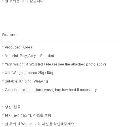
* 실 두께는 cm 기준입니다.
Features
* Produced: Korea
* Material: Poly, Acrylic Blended
* Yarn Weight: 4.Worsted / Please see the attached photo above
* Unit Weight: approx 25g / 50g
* Sutable: Knitting, Weaving
* Care instructions: Hand wash, Iron low heat if necessary
* 생산: 한국
* 원사: 폴리에스터, 아크릴 혼방
* 실 두께: 4.Worsted / 위 사진을 확인해주세요