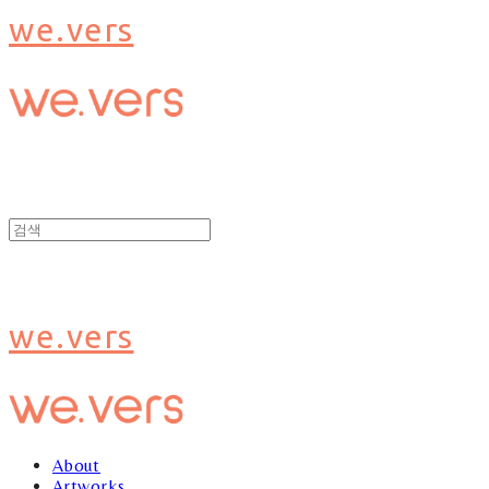
we.vers
we.vers
About
Artworks