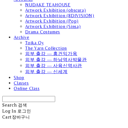
NUDAKE TEAHOUSE
Artwork Exhibition (obscura)
Artwork Exhibition (8DIVISION)
Artwork Exhibition (Pop)
Artwork Exhibition (Sinsa)
Drama Costumes
Archive
Toika Oy
The Yarn Collection
외부 출강 — 홍건익가옥
외부 출강 — 하남역사박물관
외부 출강 — 사육신역사관
외부 출강 — 신세계
Shop
Classes
Online Class
Search
검색
Log In
로그인
Cart
장바구니