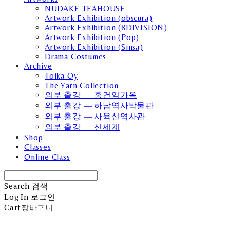
NUDAKE TEAHOUSE
Artwork Exhibition (obscura)
Artwork Exhibition (8DIVISION)
Artwork Exhibition (Pop)
Artwork Exhibition (Sinsa)
Drama Costumes
Archive
Toika Oy
The Yarn Collection
외부 출강 — 홍건익가옥
외부 출강 — 하남역사박물관
외부 출강 — 사육신역사관
외부 출강 — 신세계
Shop
Classes
Online Class
Search
검색
Log In
로그인
Cart
장바구니