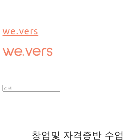
we.vers
창업및 자격증반 수업