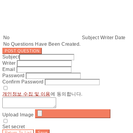
No
Subject
Writer
Date
No Questions Have Been Created.
POST QUESTION
Subject
Writer
Email
Password
Confirm Password
개인정보 수집 및 이용
에 동의합니다.
Upload Image
Set secret
Return To List
Save