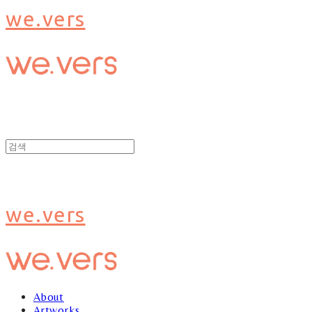
we.vers
we.vers
About
Artworks